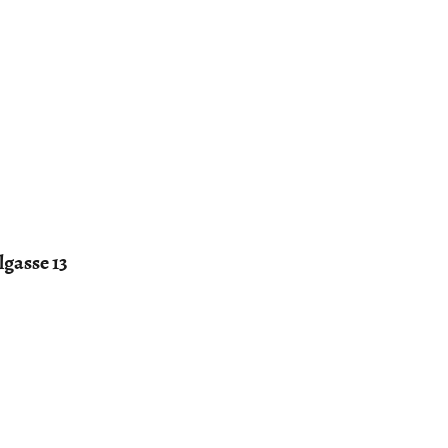
+43 664 31 81 647
lgasse 13