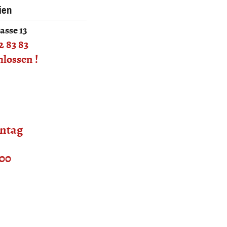
ien
asse 13
2 83 83
hlossen !
nntag
:00