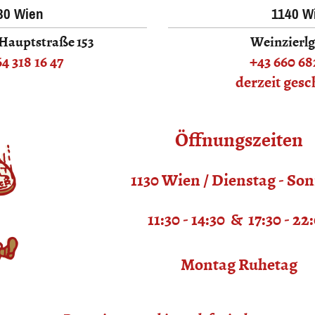
+43 664 31 81 647
30 Wien
1140 W
 Hauptstraße 153
Weinzierlg
4 318 16 47
+43 660 68
derzeit gesc
Öffnungszeiten
1130 Wien / Dienstag - So
11:30 - 14:30 & 17:30 - 22
Montag Ruhetag