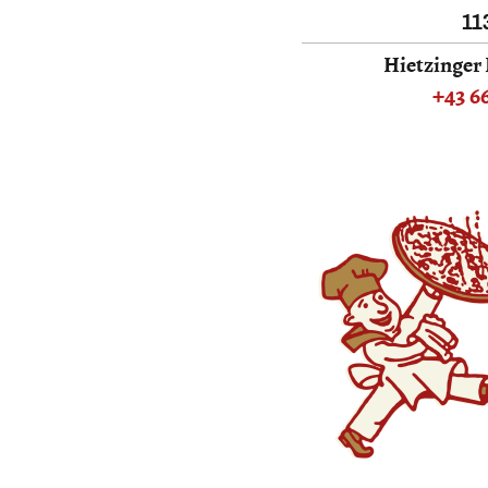
11
Hietzinger
+43 66